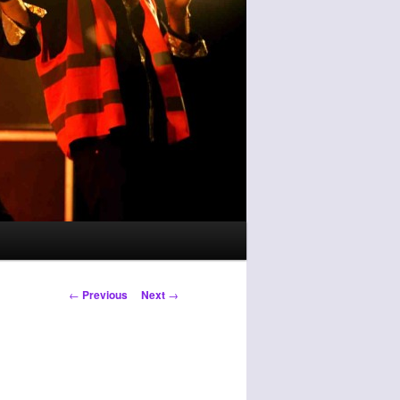
Post
←
Previous
Next
→
navigation