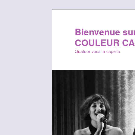
Bienvenue sur 
COULEUR CA
Quatuor vocal a capella