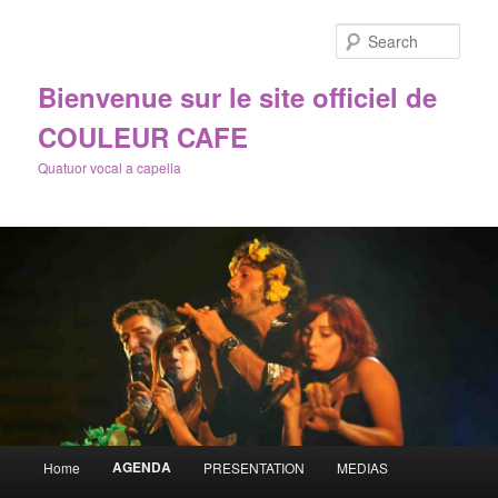
Sear
Bienvenue sur le site officiel de
COULEUR CAFE
Quatuor vocal a capella
Main
AGENDA
Home
PRESENTATION
MEDIAS
Skip
menu