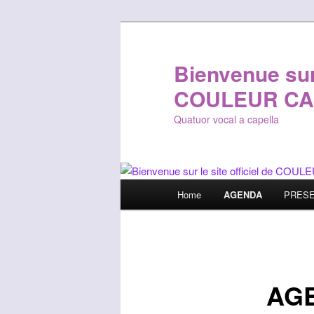
Bienvenue sur 
COULEUR CA
Quatuor vocal a capella
Main
Home
AGENDA
PRESE
Skip
menu
to
primary
AG
content