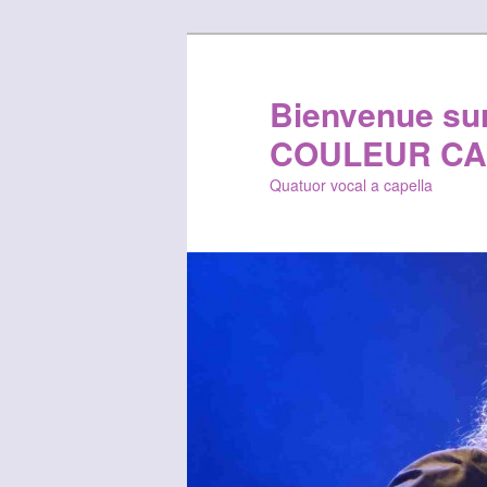
Bienvenue sur 
COULEUR CA
Quatuor vocal a capella