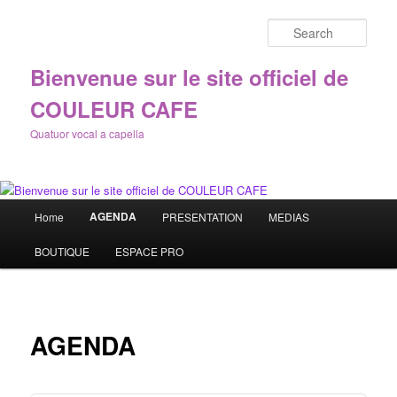
Sear
Bienvenue sur le site officiel de
COULEUR CAFE
Quatuor vocal a capella
Main
AGENDA
Home
PRESENTATION
MEDIAS
Skip
menu
BOUTIQUE
ESPACE PRO
to
primary
content
AGENDA