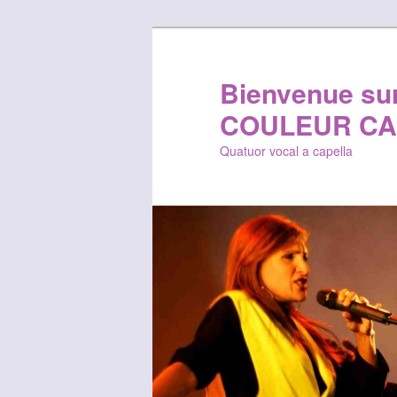
Bienvenue sur 
COULEUR CA
Quatuor vocal a capella