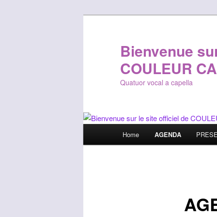
Bienvenue sur 
COULEUR CA
Quatuor vocal a capella
Main
Home
AGENDA
PRESE
Skip
menu
to
primary
AG
content