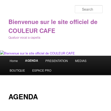
Sear
Bienvenue sur le site officiel de
COULEUR CAFE
Quatuor vocal a capella
Main
AGENDA
Home
PRESENTATION
MEDIAS
Skip
menu
BOUTIQUE
ESPACE PRO
to
primary
content
AGENDA