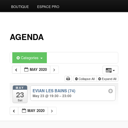
BOUTIQUE
ESPACE PRO
to
primary
content
AGENDA
Categories
MAY 2020
Collapse All
Expand All
MAY
EVIAN LES BAINS (74)
23
May 23 @ 19:30 – 23:00
Sat
MAY 2020