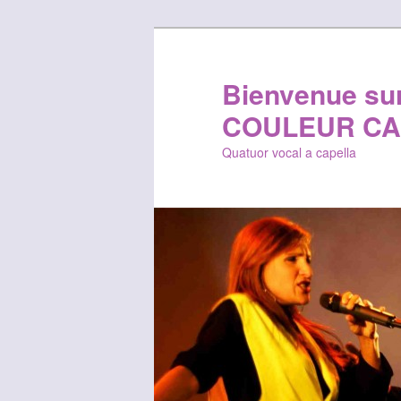
Bienvenue sur 
COULEUR CA
Quatuor vocal a capella